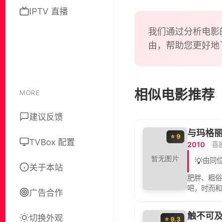
IPTV 直播
我们通过分析电影
由，帮助您更好地
相似电影推荐
MORE
建议反馈
与玛格
⭐ 9
TVBox 配置
2010
喜
💡
由同位
关于本站
肥胖、粗俗
吧，时而和
广告合作
苦楚，母
却因自卑一
触不可
切换外观
Gisèl
⭐ 9.3