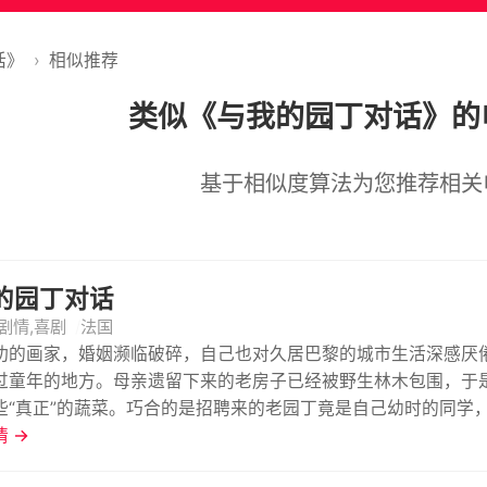
话》
›
相似推荐
类似《与我的园丁对话》的
基于相似度算法为您推荐相关
的园丁对话
剧情,喜剧
法国
功的画家，婚姻濒临破碎，自己也对久居巴黎的城市生活深感厌
过童年的地方。母亲遗留下来的老房子已经被野生林木包围，于
些“真正”的蔬菜。巧合的是招聘来的老园丁竟是自己幼时的同学
话……
 →