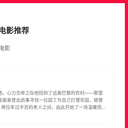
电影推荐
电影
倦。心力交瘁之际他回到了远离巴黎的农村——那里
是画家登出启事寻找一位园丁为自己打理花园，顺便
，两位年过半百的老人之间，由此开始了一场温暖而充