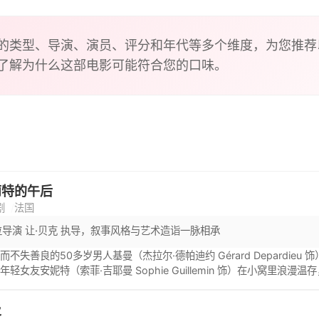
的类型、导演、演员、评分和年代等多个维度，为您推荐
了解为什么这部电影可能符合您的口味。
丽特的午后
剧
法国
导演 让·贝克 执导，叙事风格与艺术造诣一脉相承
而不失善良的50多岁男人基曼（杰拉尔·德帕迪约 Gérard Depardi
年轻女友安妮特（索菲·吉耶曼 Sophie Guillemin 饰）在小窝
亲在不想要他的情况下怀上了他，从来不知道父亲是谁；老师因为他的愚
直不肯答应，导致两人关系紧张。 有一天，基曼在公园里遇到了一边养
及
e Casadesus 饰），他荒芜的脑袋里开始萌芽。知识渊博的玛格丽特