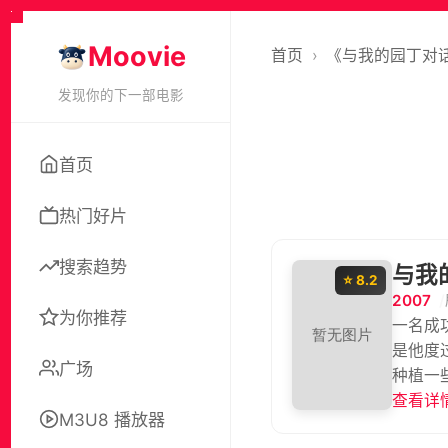
Moovie
首页
›
《与我的园丁对
发现你的下一部电影
首页
热门好片
搜索趋势
与我
⭐ 8.2
2007
为你推荐
一名成
是他度
广场
种植一
实的对
查看详情
M3U8 播放器