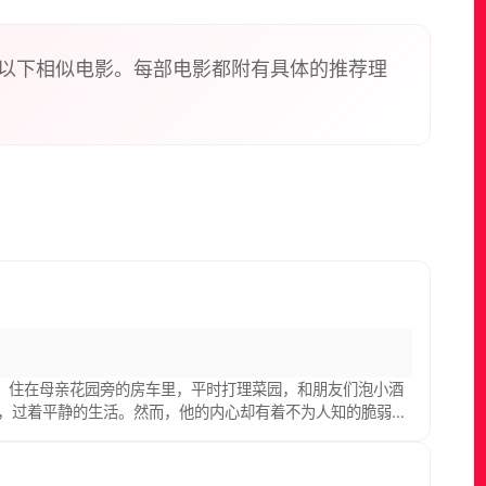
以下相似电影。每部电影都附有具体的推荐理
eu 饰）住在母亲花园旁的房车里，平时打理菜园，和朋友们泡小酒
里浪漫温存，过着平静的生活。然而，他的内心却有着不为人知的脆弱和
笨嘲弄他；哥们儿喜欢他却又常常嘲笑他。女友想要个孩子，他
着鸽子一边在大声读小说章节的玛格丽特（吉赛勒·卡扎德絮
是一个退休的农艺学家，几乎花了她一生的时间用来周游世界和阅读文