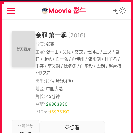
Moovie 影牛
余罪 第一季
(2016)
导演:
张睿
主演:
张一山 / 吴优 / 常戎 / 张锦程 / 王戈 / 葛
铮 / 张承 / 白一弘 / 孙佳雨 / 张雨剑 / 杜子名 /
于笑 / 李又麟 / 徐冬冬 / 门东毅 / 虞朗 / 赵雷棋
/ 樊昱君
类型:
剧情,悬疑,犯罪
地区:
中国大陆
片长:
45分钟
豆瓣:
26363830
IMDb:
tt5925192
豆瓣评分
想看