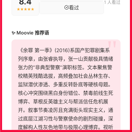
8.4
1 人看过
看过
★★★★★
✨ Moovie 推荐语
《余罪 第一季》(2016)系国产犯罪剧集系
列序章，由张睿执导，张一山贡献极具情绪
张力的“非典型警察”演职标签。文本聚焦警
校精英残酷选拔，高频叠加社会丛林生存、
监狱潜伏渗透、多重反转卧底等硬核母题。
核心冲突围绕黑白身份错位、禁毒前线生死
博弈、草根反英雄主义与帮派信任危机展
开。叙事节奏凌厉且充满街头现实主义，通
过底层江湖习性与警察使命的剧烈碰撞，深
度解构人性灰色地带与极限心理博弈。视听