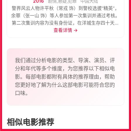
2016
剧情,悬疑,犯罪
中国大陆
警界风云人物许平秋（常戎 饰）到警校选拔“精英”，
余罪（张一山 饰）等人参加第一次集训并通过考核。
第二次集训内容为没有身份证，在洋城生存四十天。
余罪通过推断找到安嘉璐（孙佳雨 饰），通过反跟踪
查看详情 →
林宇婧（吴优 饰）找到了其他同学。鼠标（王戈 饰）
在一次混乱后"失踪"，余罪“误杀”了绑架鼠标的人。余
罪入狱时才知自己被瞒骗，而后与狱友傅国生（张锦
程 饰）成为知己。余罪加入特勤并成为卧底后成功接
我们通过分析电影的类型、导演、演员、评
近傅国生等人。傅国生将余罪派到郑潮（杜胤伟 饰）
分和年代等多个维度，为您推荐以下相似电
身边。郑潮在余罪不知详情时利用他运毒，余罪在交
影。每部电影都附有具体的推荐理由，帮助
易时毁坏信号干扰器引起毒贩怀疑并中枪。余罪被焦
您更好地了解为什么这部电影可能符合您的
涛（于笑 饰）所救，他的存活令郑潮感到不安。余罪
口味。
想利用傅国生郑潮之间的嫌隙除去郑潮。而郑潮欲用
警方除去余罪。
相似电影推荐