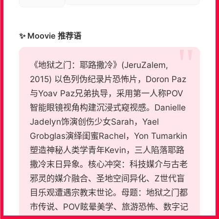
✨ Moovie 推荐语
《地狱之门：耶路撒冷》(JeruZalem,
2015) 以色列伪纪录片恐怖片，Doron Paz
与Yoav Paz兄弟执导，采用第一人称POV
智能眼镜视角构建沉浸式窥视感。Danielle
Jadelyn饰演创伤少女Sarah，Yael
Grobglas演绎闺蜜Rachel，Yon Tumarkin
塑造神秘人类学青年Kevin，三人陷落耶路
撒冷末日异象。核心冲突：科技媒介与古老
邪灵的媒介融合、圣地空间异化、Z世代盲
目乐观遭遇宗教末世论。母题：地狱之门都
市传说、POV眩晕美学、旅游恐怖、数字记