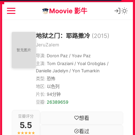
Moovie 影牛
地狱之门：耶路撒冷
(2015)
JeruZalem
导演:
Doron Paz / Yoav Paz
主演:
Tom Graziani / Yoal Grobglas /
Danielle Jadelyn / Yon Tumarkin
类型:
恐怖
地区:
以色列
片长:
94分钟
豆瓣:
26389659
豆瓣评分
想看
5.5
看过
★★★★★