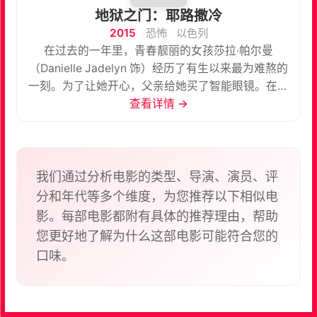
地狱之门：耶路撒冷
2015
恐怖
以色列
在过去的一年里，青春靓丽的女孩莎拉·帕尔曼
（Danielle Jadelyn 饰）经历了有生以来最为难熬的
一刻。为了让她开心，父亲给她买了智能眼镜。在此
期间，好友瑞秋·克莱恩（耶尔·格洛格拉斯 Yael
查看详情 →
Grobglas 饰）约她一同前往以色列第二大城市特拉维
夫旅行。莎拉未作过多考虑，便和瑞秋踏上旅途。在
飞机上，她邂逅了学习人类学的青年凯文·瑞德（Yon
Tumarkin 饰），后者对神秘的宗教深感兴趣。于是
我们通过分析电影的类型、导演、演员、评
下了飞机后，莎拉自作主张临时改变行程，带着瑞秋
分和年代等多个维度，为您推荐以下相似电
一同随凯文前往耶路撒冷。 青春男女欢呼雀跃，歌舞
影。每部电影都附有具体的推荐理由，帮助
升平，一度让沙拉忘记了悲伤往事。她兀自沉溺耶路
您更好地了解为什么这部电影可能符合您的
撒冷的夜色中，殊不知却离传说中的地狱之门越来越
口味。
近……