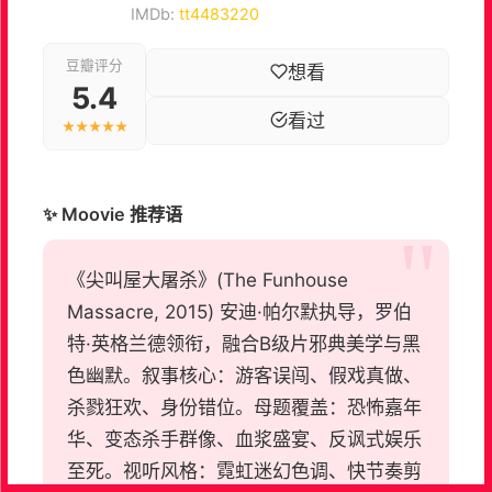
IMDb:
tt4483220
豆瓣评分
想看
5.4
看过
★★★★★
✨ Moovie 推荐语
《尖叫屋大屠杀》(The Funhouse
Massacre, 2015) 安迪·帕尔默执导，罗伯
特·英格兰德领衔，融合B级片邪典美学与黑
色幽默。叙事核心：游客误闯、假戏真做、
杀戮狂欢、身份错位。母题覆盖：恐怖嘉年
华、变态杀手群像、血浆盛宴、反讽式娱乐
至死。视听风格：霓虹迷幻色调、快节奏剪