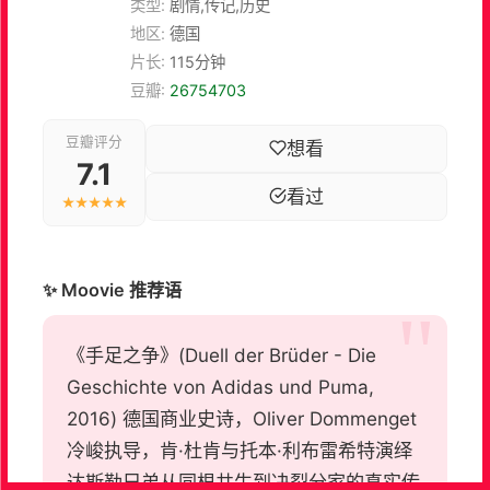
类型:
剧情,传记,历史
地区:
德国
片长:
115分钟
豆瓣:
26754703
豆瓣评分
想看
7.1
看过
★★★★★
✨ Moovie 推荐语
《手足之争》(Duell der Brüder - Die
Geschichte von Adidas und Puma,
2016) 德国商业史诗，Oliver Dommenget
冷峻执导，肯·杜肯与托本·利布雷希特演绎
达斯勒兄弟从同根共生到决裂分家的真实传