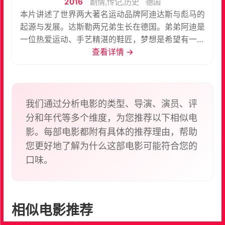
2016
剧情,传记,历史
德国
本片讲述了世界两大著名运动品牌阿迪达斯与彪马的
起源与发展。达斯勒两兄弟生长在德国。弟弟阿迪是
一位热爱运动、手艺精湛的鞋匠，梦想是希望有一天
世界上最伟大的运动员能穿上自己做的运动鞋。哥哥
查看详情 →
鲁迪是个精打细算的生意人。发展不顺的两兄弟决
定，弟弟做鞋，哥哥卖鞋，一起成立一家公司。本为
同根生的一家公司为何会分解为两家？在梦想与利益
的面前两兄弟做出了什么样的决断？
我们通过分析电影的类型、导演、演员、评
分和年代等多个维度，为您推荐以下相似电
影。每部电影都附有具体的推荐理由，帮助
您更好地了解为什么这部电影可能符合您的
口味。
相似电影推荐