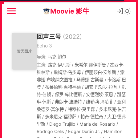
Moovie 影牛
回声三号
(2022)
Echo 3
导演:
马克·鲍尔
主演:
路克·伊凡斯 / 米希尔·赫伊斯曼 / 杰西卡·
科林斯 / 詹姆斯·乌多姆 / 伊丽莎白·安维斯 / 索
非娅·布埃纳文图拉 / 马蒂娜·古斯曼 / 卡洛斯·巴
登 / 布莱德利·惠特福德 / 胡安·巴勃罗·拉瓦 / 凯
特·伯顿 / 保罗·库比德斯 / 安德烈埃·莱恩 / 凯瑟
琳·休斯 / 弗朗卡·波滕特 / 维勒莉·玛哈菲 / 亚利
桑德罗·富尔特 / 特穆拉·莫里森 / 多米尼克·伯吉
斯 / 多米尼克·福穆萨 / 帕奇·德拉奇 / 大卫·德弗
里斯 / Diego Trujillo / Maria del Rosario /
Rodrigo Celis / Edgar Durán Jr. / Hamilton