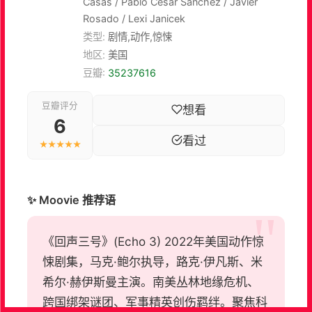
Casas / Pablo Cesar Sanchez / Javier
Rosado / Lexi Janicek
类型:
剧情,动作,惊悚
地区:
美国
豆瓣:
35237616
豆瓣评分
想看
6
看过
★★★★★
✨ Moovie 推荐语
《回声三号》(Echo 3) 2022年美国动作惊
悚剧集，马克·鲍尔执导，路克·伊凡斯、米
希尔·赫伊斯曼主演。南美丛林地缘危机、
跨国绑架谜团、军事精英创伤羁绊。聚焦科