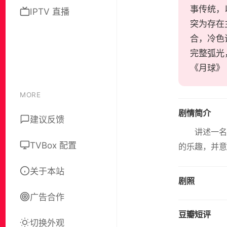
事传统，
IPTV 直播
突为存在
合，冷色
完整弧光
《月球》《
MORE
剧情简介
建议反馈
讲述一
TVBox 配置
的乐趣，并意
关于本站
剧照
广告合作
豆瓣短评
切换外观