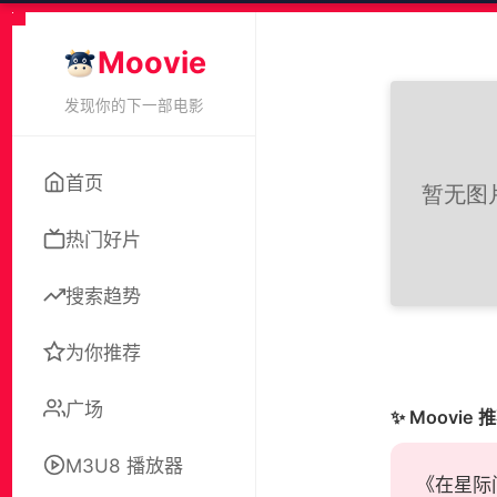
Moovie
发现你的下一部电影
首页
热门好片
搜索趋势
为你推荐
广场
✨ Moovie 
M3U8 播放器
《在星际间