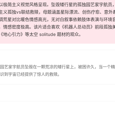
以极简主义视觉风格呈现。坠毁矮行星的孤独园艺家宇航员
主义孤独vs联结救赎，母题涵盖星际漂流、创伤疗愈、意外
调荒星对比暖色情感高光，无对白叙事依赖肢体表演与环境音
，情感密度极高。该片适合喜欢《机器人总动员》前段孤独
地心引力》等太空 solitude 题材的观众。
名园艺家宇航员坠毁在一颗荒凉的矮行星上，被困许久，当一个
识到宇宙已经提供了惊人的救赎。