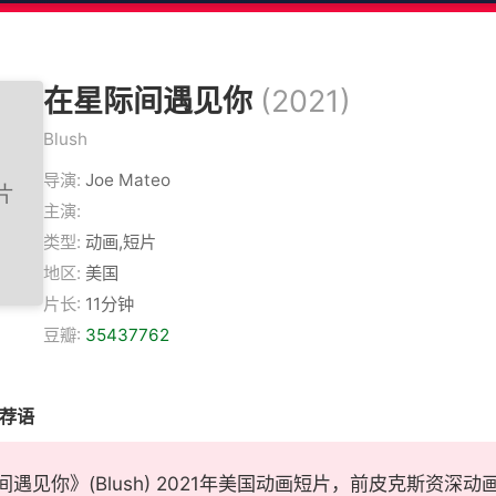
在星际间遇见你
(2021)
Blush
导演:
Joe Mateo
主演:
类型:
动画,短片
地区:
美国
片长:
11分钟
豆瓣:
35437762
推荐语
遇见你》(Blush) 2021年美国动画短片，前皮克斯资深动画