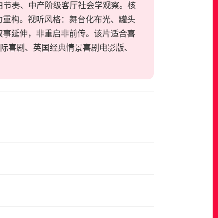
机敏对白节奏、中产阶级客厅社会学观察。核
力重构。视听风格：舞台化布光、罐头
叙事延伸，非重启非前传。该片适合喜
Life》、代际喜剧、英国经典情景喜剧电影版、