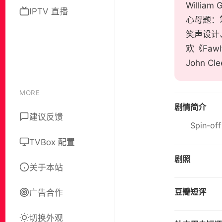
Willi
IPTV 直播
心母题：
笑声设计
欢《Fawl
John C
MORE
剧情简介
建议反馈
Spin-off
TVBox 配置
剧照
关于本站
豆瓣短评
广告合作
切换外观