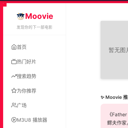
Moovie
发现你的下一部电影
首页
热门好片
搜索趋势
为你推荐
✨ Moovie 
广场
《Fathe
M3U8 播放器
鳏夫作家，