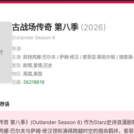
古战场传奇 第八季
(2026)
Outlander Season 8
导演:
主演:
凯特芮娜·巴尔夫 / 萨姆·修汉 / 索菲亚·斯凯尔顿 / 理查德
类型:
剧情,爱情,历史
地区:
英国,美国
豆瓣:
36218619
推荐语
奇 第八季》(Outlander Season 8) 作为Starz史
芮娜·巴尔夫与萨姆·修汉领衔演绎跨越时空的宿命羁绊，索菲