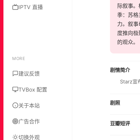
际叙事。
IPTV 直播
季：苏格
力。叙事
度推向极
的观众。
MORE
剧情简介
建议反馈
Star
TVBox 配置
剧照
关于本站
广告合作
豆瓣短评
切换外观