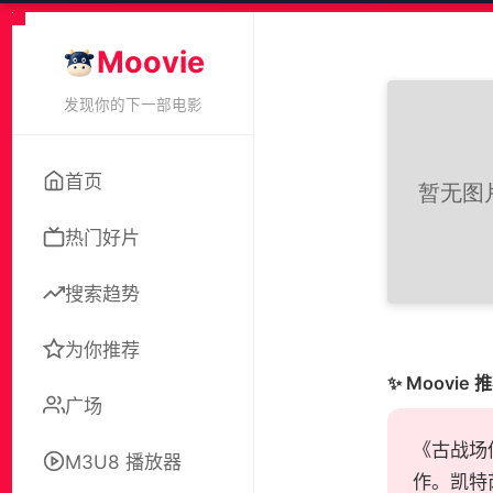
Moovie
发现你的下一部电影
首页
热门好片
搜索趋势
为你推荐
✨ Moovie 
广场
《古战场传
M3U8 播放器
作。凯特