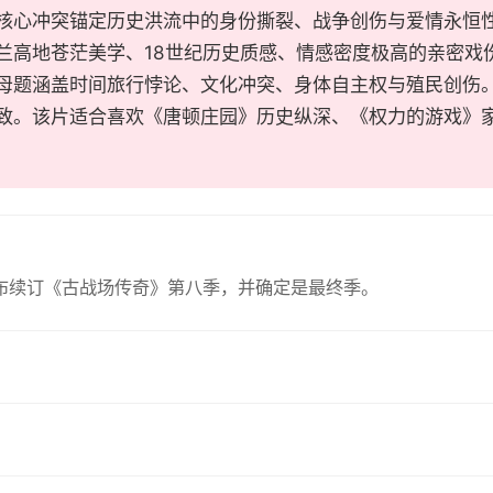
核心冲突锚定历史洪流中的身份撕裂、战争创伤与爱情永恒
兰高地苍茫美学、18世纪历史质感、情感密度极高的亲密戏
母题涵盖时间旅行悖论、文化冲突、身体自主权与殖民创伤
致。该片适合喜欢《唐顿庄园》历史纵深、《权力的游戏》家
z宣布续订《古战场传奇》第八季，并确定是最终季。