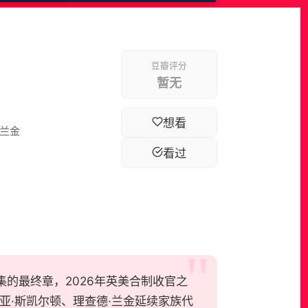
豆瓣评分
暂无
想看
·兰金
看过
诗浪漫剧集的最终章，2026年英美合制收官之
亚·斯凯尔顿、理查德·兰金延续家族代