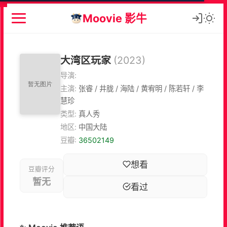
Moovie 影牛
大湾区玩家
(2023)
导演:
主演:
张睿 / 井胧 / 海陆 / 黄宥明 / 陈若轩 / 李
慧珍
类型:
真人秀
地区:
中国大陆
豆瓣:
36502149
想看
豆瓣评分
暂无
看过