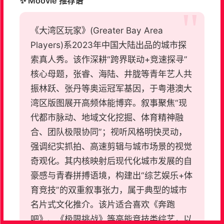
✨ Moovie 推荐语
《大湾区玩家》(Greater Bay Area
Players)系2023年中国大陆出品的城市探
索真人秀。该作深耕“跨界联动+竞速探寻”
核心母题，张睿、海陆、井胧等青年艺人共
振林跃、张丹等奥运冠军基因，于粤港澳大
湾区版图展开高频体能博弈。叙事聚焦“现
代都市脉动、地域文化挖掘、体育精神融
合、团队极限协同”；视听风格明快灵动，
强调纪实抓拍、高速剪辑与城市场景的视觉
奇观化。其内核映射后现代化城市发展的自
豪感与青春拼搏语境，构建出“综艺娱乐+体
育竞技”的双重叙事张力，属于典型的城市
名片式文化推介。该片适合喜欢《奔跑
吧》、《极限挑战》等高能竞技类综艺，以