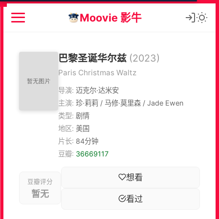
Moovie 影牛
巴黎圣诞华尔兹
(2023)
Paris Christmas Waltz
导演:
迈克尔·达米安
主演:
珍·莉莉 / 马修·莫里森 / Jade Ewen
类型:
剧情
地区:
美国
片长:
84分钟
豆瓣:
36669117
想看
豆瓣评分
暂无
看过