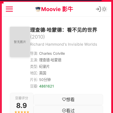
Moovie 影牛
理查德·哈蒙德：看不见的世界
(2010)
Richard Hammond's Invisible Worlds
导演:
Charles Colville
主演:
理查德·哈蒙德
类型:
纪录片
地区:
英国
片长:
50分钟
豆瓣:
4861621
豆瓣评分
想看
8.9
看过
★★★★★