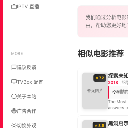
IPTV 直播
我们通过分析电影
由，帮助您更好地
相似电影推荐
MORE
建议反馈
探索未
⭐ 7.2
TVBox 配置
2018
纪
💡
剧情
关于本站
The Most U
answers t
广告合作
really kno
work they 
黑洞启
切换外观
how scienc
⭐ 8.5