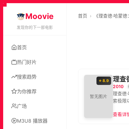
Moovie
首页
›
《理查德·哈蒙
发现你的下一部电影
首页
热门好片
搜索趋势
理查
⭐ 8.9
2010
为你推荐
理查德
索极限
广场
查看详情
M3U8 播放器