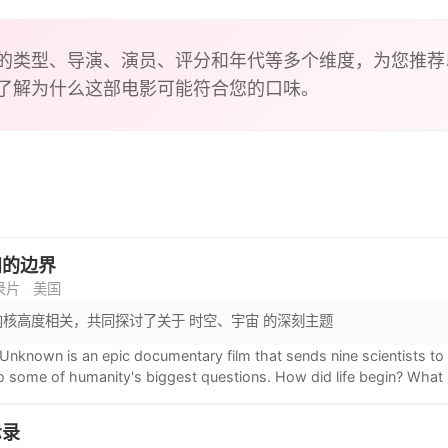
的类型、导演、演员、评分和年代等多个维度，为您推荐
了解为什么这部电影可能符合您的口味。
知的边界
录片
美国
内核高度相关，共同探讨了关于 时空、宇宙 的深刻主题
nknown is an epic documentary film that sends nine scientists to
o some of humanity's biggest questions. How did life begin? Wha
w? By introducing researchers from diverse backgrounds for the fir
previously hadn't tackled, the film reveals the true potential of int
示录
e storytelling is approached. What emerges is a deeply human tri