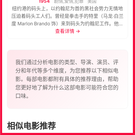
1954
剧情,爱情,犯罪
美国
纽约港的码头上，以约翰尼为首的黑社会势力无情地
压迫着码头工人们。曾经是拳击手的特里（马龙·白兰
度 Marlon Brando 饰）来到码头为约翰尼工作。他的
朋友乔伊因为向犯罪委员会揭发约翰尼等人的罪行，
查看详情 →
被其手下，也是特里的哥哥查理从楼顶上推下摔死。
乔伊的妹妹伊迪（爱娃·玛丽·森特 Eva Marie Saint
饰）发誓要为哥哥复仇，与教区牧师巴里神父一起展
开调查。知情人都不敢出面告发。特里也目睹了乔伊
我们通过分析电影的类型、导演、演员、评
被害的经过，虽然同情伊迪的遭遇，想要帮她逃离黑
分和年代等多个维度，为您推荐以下相似电
社会的迫害，但他没有告发哥哥的罪行。在与伊迪的
影。每部电影都附有具体的推荐理由，帮助
接触中，两人渐渐产生感情。当伊迪得知他是杀害哥
您更好地了解为什么这部电影可能符合您的
哥的帮凶，她拒绝了他。之后哥哥也为了救特里而被
口味。
约翰尼杀害。无数罪恶的事件让特里决心去揭发约翰
尼的罪行。在码头上他被约翰尼的手下打成重伤，神
父和伊迪赶来支持他，一直沉默的码头工人们也觉醒
了，他们团结在一起，为了正义抗争。 本片获第27届
相似电影推荐
奥斯卡最佳影片、最佳导演、最佳故事剧本、最佳男