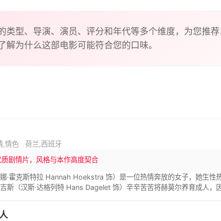
送回贫民营。霍尔姆太太因优伤过度而头发全白，还精神恍惚地
别的瑞典片一样，大部分以外景拍摄。导演处理感情场面十分出
片"代表作。
的类型、导演、演员、评分和年代等多个维度，为您推荐
了解为什么这部电影可能符合您的口味。
情,情色
荷兰,西班牙
优质剧情片，风格与本作高度契合
娜·霍克斯特拉 Hannah Hoekstra 饰）是一位热情奔放的女子，
吉斯（汉斯·达格列特 Hans Dagelet 饰）辛辛苦苦将赫莫尔养育
和赫莫尔一样，整日过着花天酒地放浪形骸的生活，父女两似乎在较着劲
一位名叫苏菲（里弗卡·罗德森 Rifka Lodeizen 饰）的年轻拍卖
人
到了妒忌的滋味。