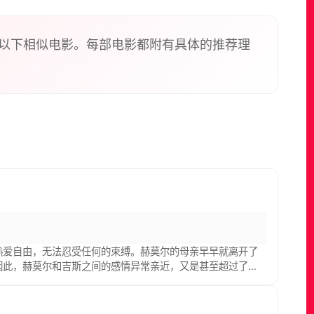
抱着一条围巾当女儿。最后，她终于被逼得发疯了。
色，表现出悲天悯人的情怀，堪称是影史上最早的“社
以下相似电影。每部电影都附有具体的推荐理
她生性热爱自由，无法忍受任何的束缚。赫莫尔的母亲早早就离开了
成人，因此，赫莫尔和吉斯之间的感情异常亲近，又是甚至超过了亲
，比拼着更换伴侣的速度，而他们两人对于这样的游戏乐在其
官出现在了吉斯的身边，这一次，吉斯似乎动起了真情，这让赫莫尔第