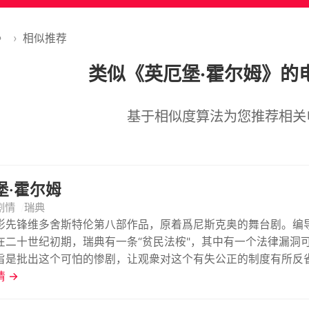
》
›
相似推荐
类似《英厄堡·霍尔姆》的
基于相似度算法为您推荐相关
堡·霍尔姆
剧情
瑞典
影先锋维多舍斯特伦第八部作品，原着爲尼斯克奥的舞台剧。编
在二十世纪初期，瑞典有一条“贫民法桉"，其中有一个法律漏洞
旨是批出这个可怕的惨剧，让观衆对这个有失公正的制度有所反
是个成功的小店东，他们有三个年幼子女，家庭生活幸福。不料
 →
偿还，遂被政府送入贫民营中，她的子女亦一个一个被逼走。后