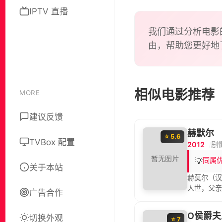
再次被
IPTV 直播
本片像
会写实
我们通过分析电影
由，帮助您更好地
相似电影推荐
MORE
建议反馈
赫默尔
⭐ 5.6
TVBox 配置
2012
剧
💡
同属
关于本站
赫莫尔（汉
人世，父亲
广告合作
情。 吉斯
中。某日，
O侯爵夫
切换外观
一次品尝
⭐ 7