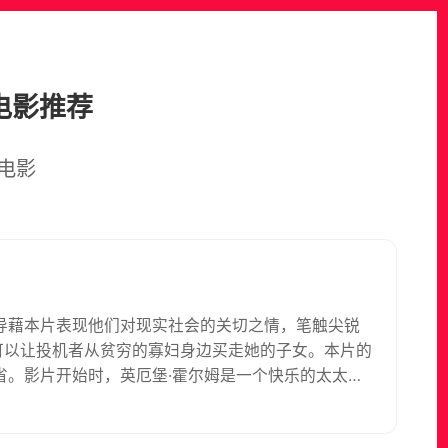
电影推荐
电影
导藉本片表现他们对现实社会的关切之情，笔触尖锐
可以让投机者从贫穷的寡妇身边买走她的子女。本片的
省。影片开始时，英厄堡·霍尔姆是一个快乐的太太，
霍尔姆先生突然因心髒病发去世，霍尔姆太太面对债
来，她逃出贫民营去探望生病的女儿，但被人发现，