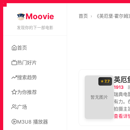
Moovie
首页
›
《英厄堡·霍尔姆
发现你的下一部电影
首页
热门好片
搜索趋势
英厄
⭐ 7.7
1913
为你推荐
瑞典电
有力。
广场
拍摄主
她丈夫
查看详情
M3U8 播放器
务无法