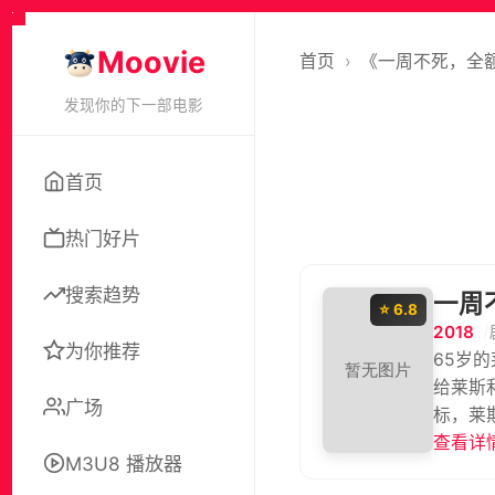
Moovie
首页
›
《一周不死，全
发现你的下一部电影
首页
热门好片
搜索趋势
一周
⭐ 6.8
2018
为你推荐
65岁的
给莱斯
广场
标，莱斯
想要自
查看详情
M3U8 播放器
合同。