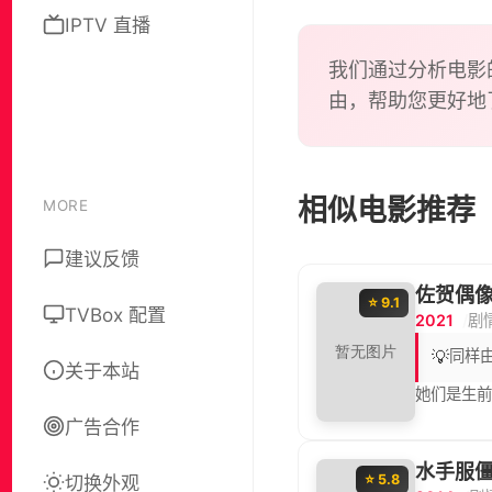
IPTV 直播
我们通过分析电影
由，帮助您更好地
相似电影推荐
MORE
建议反馈
佐贺偶像
⭐ 9.1
TVBox 配置
2021
剧
💡
同样
关于本站
她们是生
广告合作
水手服
切换外观
⭐ 5.8