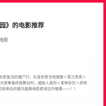
乐园》的电影推荐
电影
幸太郎复活的僵尸们，化身佐贺当地偶像＜芙兰秀秀＞
博大使筹备终极舞台时，威胁人类的＜某种存在＞却悄
空前绝后的银河盛典电影即将拉开帷幕——！！