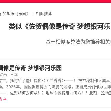
奇 梦想银河乐园》
›
相似推荐
类似《佐贺偶像是传奇 梦想银河
基于相似度算法为您推荐相关
偶像是传奇 梦想银河乐园
动画
日本
存亡，托付给了僵尸偶像＜芙兰秀秀＞——！ 被神秘制作人巽
动。2025年，因佐贺世博会而沸腾的地球。正当成员们作为世
——！佐贺将何去何从！？地球命运将走向何方！？此刻，这场
 →