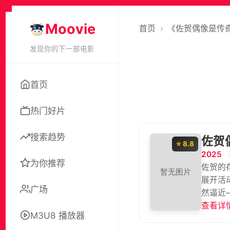
Moovie
首页
›
《佐贺偶像是传
发现你的下一部电影
首页
热门好片
搜索趋势
佐贺
⭐ 8.8
2025
为你推荐
佐贺的
展开活
广场
然逼近
查看详情
M3U8 播放器