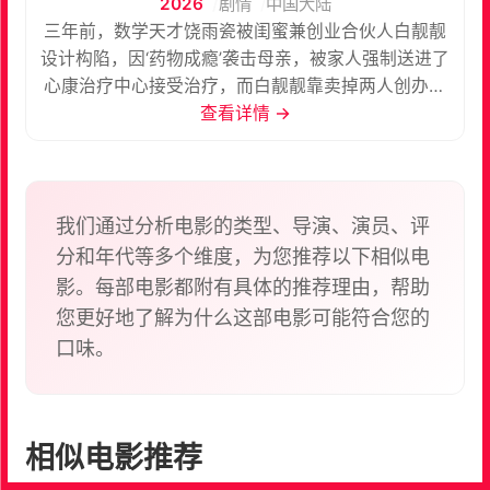
2026
剧情
中国大陆
三年前，数学天才饶雨瓷被闺蜜兼创业合伙人白靓靓
设计构陷，因‘药物成瘾’袭击母亲，被家人强制送进了
心康治疗中心接受治疗，而白靓靓靠卖掉两人创办的
公司，成为历森集团的高管。亲情、友情、爱情、事
查看详情 →
业悉数从她的人生退场。天才坠落的同时，也死死记
住了推她进深渊的脸。 三年后，饶雨瓷病愈出院，她
精心计划，誓要揭下白靓靓的伪善面具，让她的恶行
在阳光之下无所遁形……
我们通过分析电影的类型、导演、演员、评
分和年代等多个维度，为您推荐以下相似电
影。每部电影都附有具体的推荐理由，帮助
您更好地了解为什么这部电影可能符合您的
口味。
相似电影推荐