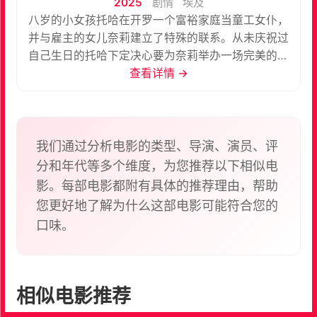
2025
剧情
埃及
八岁的小女孩托哈在开罗一个富裕家庭当童工女仆，
并与雇主的女儿奈莉建立了特殊的联系。从未庆祝过
自己生日的托哈下定决心要为奈莉举办一场完美的生
日派对，她暗自希望借此体验到自己从未感受过的快
查看详情 →
乐。随着托哈与奈莉的母亲莱拉之间的关系逐渐超越
了雇主与仆人 的常规界限，根深蒂固的社会等级制度
受到威胁，这个小女孩不得不面对现代埃及阶级分化
的残酷现实。
我们通过分析电影的类型、导演、演员、评
分和年代等多个维度，为您推荐以下相似电
影。每部电影都附有具体的推荐理由，帮助
您更好地了解为什么这部电影可能符合您的
口味。
相似电影推荐