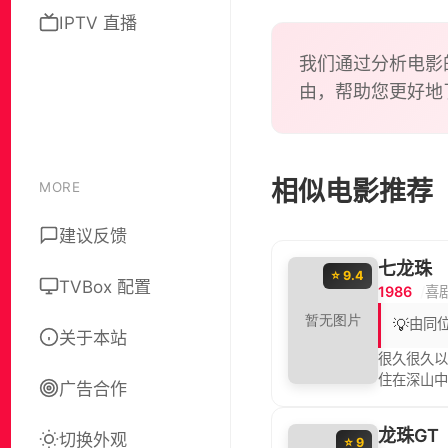
IPTV 直播
我们通过分析电影
由，帮助您更好地
相似电影推荐
MORE
建议反馈
七龙珠
⭐ 9.4
TVBox 配置
1986
喜
💡
由同
关于本站
很久很久
住在深山
广告合作
红耳赤的
与小悟空他
龙珠GT
切换外观
⭐ 9