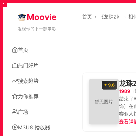
Moovie
首页
›
《龙珠Z》
›
相
发现你的下一部电影
首页
热门好片
搜索趋势
龙珠
⭐ 9.6
1989
为你推荐
结束了
饰）在
广场
赛亚人
札、超
查看详情
M3U8 播放器
明的同