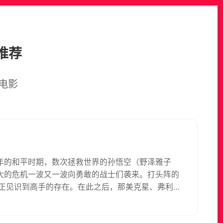
推荐
电影
年的和平时期，数次拯救世界的孙悟空（野泽雅子
大的危机一波又一波向勇敢的战士们袭来。打头阵的
真正见识到高手的存在。在此之后，那美克星、弗利
开了龙珠Z的宏大篇章…… 本片根据日本漫画家鸟山