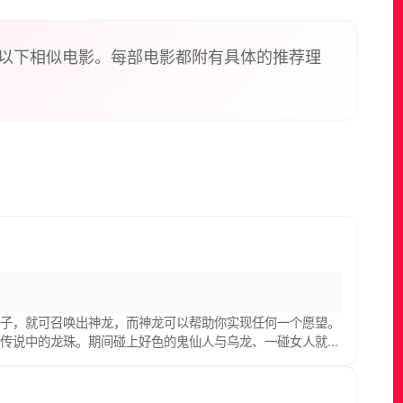
以下相似电影。每部电影都附有具体的推荐理
珠子，就可召唤出神龙，而神龙可以帮助你实现任何一个愿望。
找传说中的龙珠。期间碰上好色的鬼仙人与乌龙、一碰女人就面
爆笑的故事。当然还有许多邪恶的家伙为了满足私欲寻找龙珠，