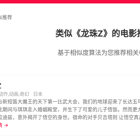
似推荐
类似《龙珠Z》的电影
基于相似度算法为您推荐相关
Z
动作,动画,奇幻
日本
与新短笛大魔王的天下第一比武大会，我们的地球迎来了长达五
此期间与琪琪走入婚姻殿堂，并生下了可爱的儿子悟饭。然而更
拉迪兹，意外揭开了悟空的身世。宿命的对手贝吉塔则 让悟空
级赛亚人、人造人、未来少年、魔人布欧。精彩戏码接连上演，拉
 →
名经典原著改编。