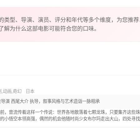
的类型、导演、演员、评分和年代等多个维度，为您推荐
了解为什么这部电影可能符合您的口味。
剧,动画,奇幻
日本
位导演 西尾大介 执导，叙事风格与艺术造诣一脉相承
以前，曾流传着这样一个传说：世界各地散落着七颗龙珠，只要集齐这些
中的小悟空本领高强，偶然的机会他随时尚少女布尔玛走出大山，四处寻
乐平、自大的小和尚克林，经历了各种各样的艰险和奇遇，也惹出一连串
们展开了连番激斗…… 根据鸟山明同名漫画改编。