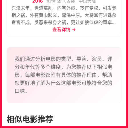
2016
剧情,战争,古装
中国大陆
东汉末年，世道离乱。内有外戚、宦官专权，引发党
锢之祸，外有黄巾起义，鼎沸中原。大将军何进诛杀
宦官不成，反惹来杀身之祸，更让如狼似虎的董卓入
主东都，杀戮成性。当是之时，四方豪杰摒弃，联军
查看详情 →
西向。曹操、孙坚、袁绍、袁术一代豪强逐鹿中原。
远在常山郡的真定县，英雄才俊赵云赵子龙（林更新
饰）与夏侯轻衣（林允儿 饰）相知相恋，怎奈置身乱
世身不由己。他偶然学会一套枪法，武功突飞猛进。
我们通过分析电影的类型、导演、演员、评
英雄必须投身沙场方显功业，赵云单枪匹马，邂逅伯
分和年代等多个维度，为您推荐以下相似电
乐刘备玄德，自此与关羽、张飞、马超、黄忠等一代
影。每部电影都附有具体的推荐理由，帮助
名将同拜为蜀汉的五虎上将，进而谱写了武神赵子龙
您更好地了解为什么这部电影可能符合您的
的传奇……
口味。
相似电影推荐